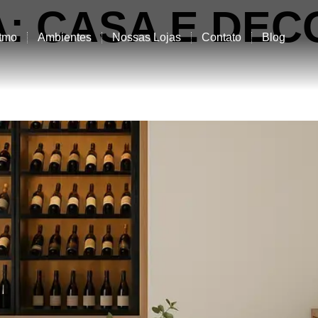
A:
CASA E DE
tmo
Ambientes
Nossas Lojas
Contato
Blog
A ADEGA NA SALA DE ES