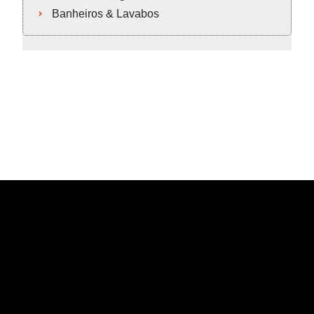
Banheiros & Lavabos
Cozinhas & Gourmet
Closet & Armários
Dormitórios
Corporativo
Home & Living
Banheiros & Lavabos