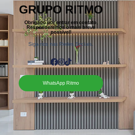
GRUPO RITMO
Obrigado por entrar em contato,
Responderemos o mais breve
possível!
Siga-nos nas Redes Sociais.
WhatsApp Ritmo