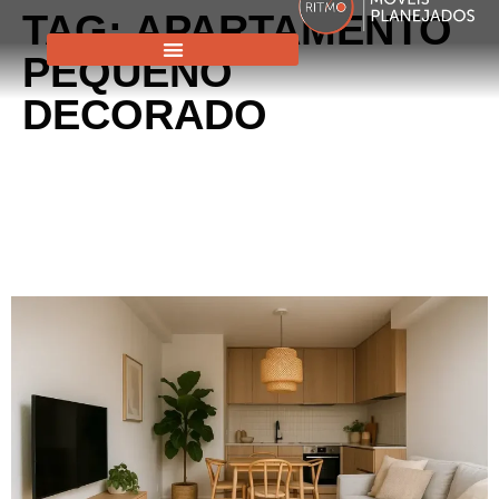
TAG:
APARTAMENTO
PEQUENO
DECORADO
COMO CRIAR AMBIENTES
INTEGRADOS PARA
PEQUENOS ESPAÇOS COM
ESTILO