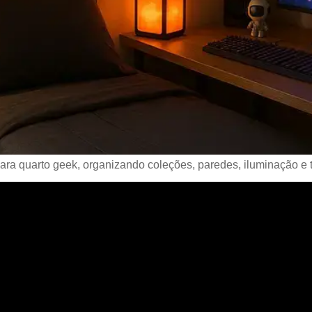
a quarto geek, organizando coleções, paredes, iluminação e têx