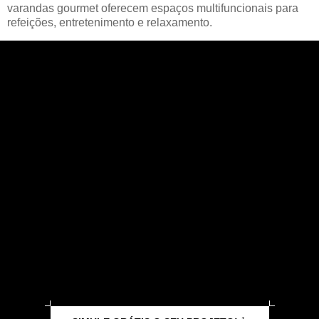
varandas gourmet oferecem espaços multifuncionais para
refeições, entretenimento e relaxamento.